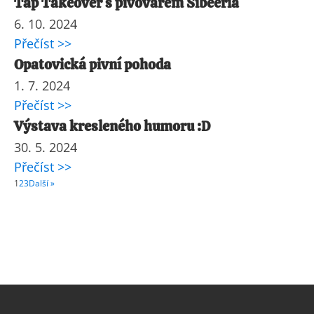
Tap Takeover s pivovarem Sibeeria
6. 10. 2024
Přečíst >>
Opatovická pivní pohoda
1. 7. 2024
Přečíst >>
Výstava kresleného humoru :D
30. 5. 2024
Přečíst >>
1
2
3
Další »