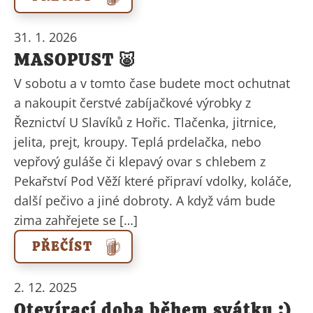
31. 1. 2026
MASOPUST 🐷
V sobotu a v tomto čase budete moct ochutnat
a nakoupit čerstvé zabíjačkové výrobky z
Řeznictví U Slavíků z Hořic. Tlačenka, jitrnice,
jelita, prejt, kroupy. Teplá prdelačka, nebo
vepřový guláše či klepavý ovar s chlebem z
Pekařství Pod Věží které připraví vdolky, koláče,
další pečivo a jiné dobroty. A když vám bude
zima zahřejete se […]
PŘEČÍST
2. 12. 2025
Otevírací doba během svátku :)