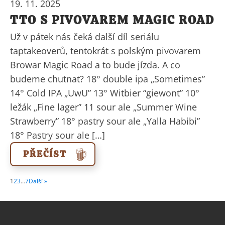
19. 11. 2025
TTO S PIVOVAREM MAGIC ROAD
Už v pátek nás čeká další díl seriálu
taptakeoverů, tentokrát s polským pivovarem
Browar Magic Road a to bude jízda. A co
budeme chutnat? 18° double ipa „Sometimes”
14° Cold IPA „UwU” 13° Witbier “giewont” 10°
ležák „Fine lager” 11 sour ale „Summer Wine
Strawberry” 18° pastry sour ale „Yalla Habibi”
18° Pastry sour ale […]
PŘEČÍST
1
2
3
…
7
Další »