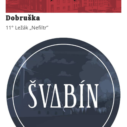
Dobruška
11° Ležák „Nefiltr”