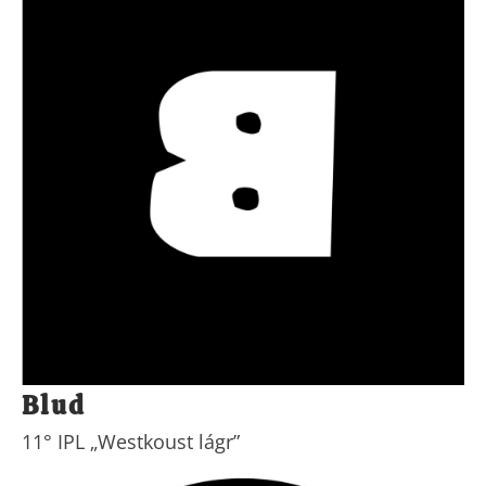
Blud
11° IPL „Westkoust lágr”