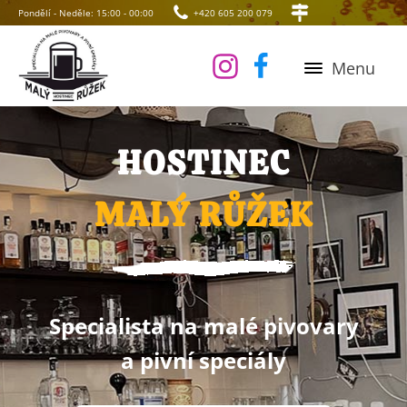
Pondělí - Neděle: 15:00 - 00:00
+420 605 200 079
Menu
HOSTINEC
MALÝ RŮŽEK
Specialista na malé pivovary
a pivní speciály