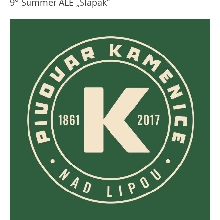
9° Summer ALE „Šlapák”