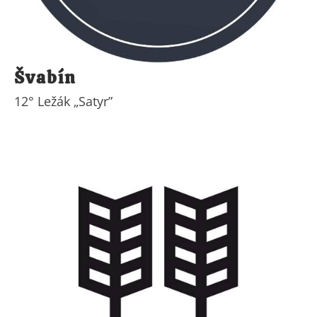
Švabín
12° Ležák „Satyr”