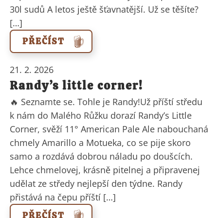
30l sudů A letos ještě šťavnatější. Už se těšíte?
[…]
PŘEČÍST
21. 2. 2026
Randy’s little corner!
🔥 Seznamte se. Tohle je Randy!Už příští středu
k nám do Malého Růžku dorazí Randy’s Little
Corner, svěží 11° American Pale Ale nabouchaná
chmely Amarillo a Motueka, co se pije skoro
samo a rozdává dobrou náladu po doušcích.
Lehce chmelovej, krásně pitelnej a připravenej
udělat ze středy nejlepší den týdne. Randy
přistává na čepu příští […]
PŘEČÍST