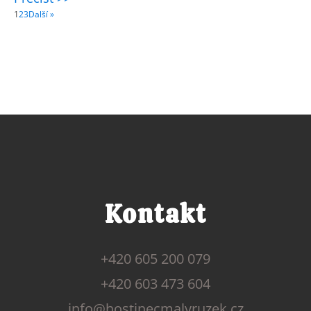
1
2
3
Další »
Kontakt
+420 605 200 079
+420 603 473 604
info@hostinecmalyruzek.cz