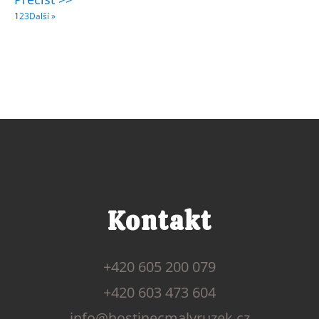
1
2
3
Další »
Kontakt
+420 605 200 079
+420 603 473 604
info@hostinecmalyruzek.cz