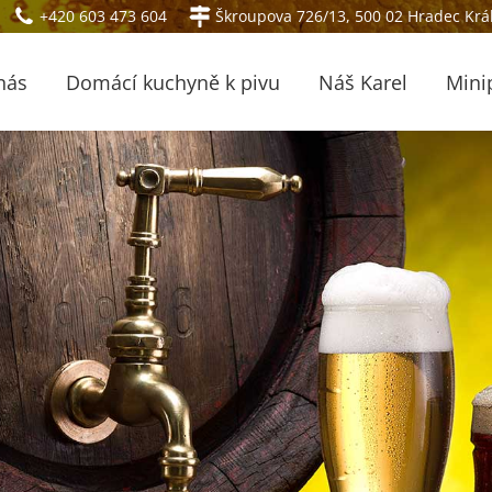
+420 603 473 604
Škroupova 726/13, 500 02 Hradec Krá
nás
Domácí kuchyně k pivu
Náš Karel
Mini