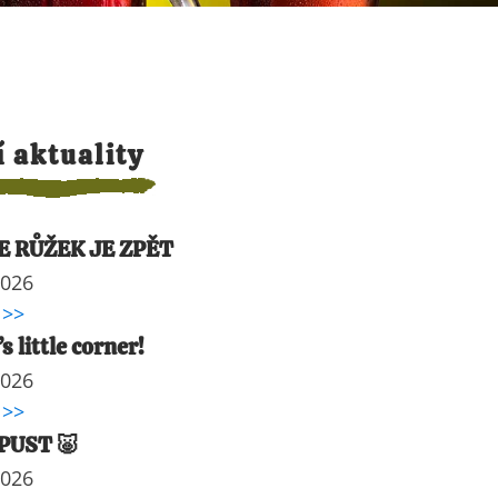
í aktuality
E RŮŽEK JE ZPĚT
2026
 >>
s little corner!
2026
 >>
UST 🐷
2026