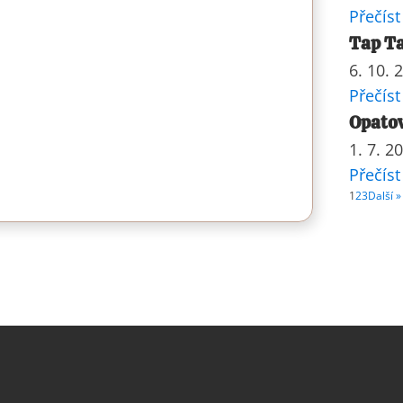
Přečíst
Tap Ta
6. 10. 
Přečíst
Opatov
1. 7. 2
Přečíst
1
2
3
Další »