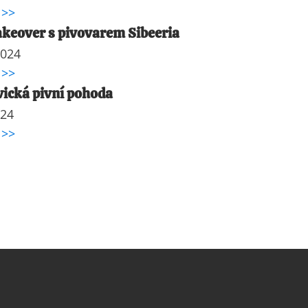
 >>
keover s pivovarem Sibeeria
2024
 >>
ická pivní pohoda
024
 >>