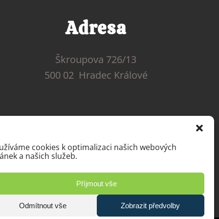
Adresa
Škroupova 726/13
500 02 Hradec Králové
užíváme cookies k optimalizaci našich webových
ránek a našich služeb.
Příjmout vše
Odmítnout vše
Zobrazit předvolby