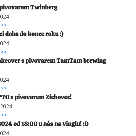
 pivovarem Twinberg
2024
 >>
ci doba do konce roku :)
2024
 >>
akeover s pivovarem TamTam brewing
2024
 >>
TTO s pivovarem Zichovec!
 2024
 >>
2024 od 18:00 u nás na vinglu! :D
2024