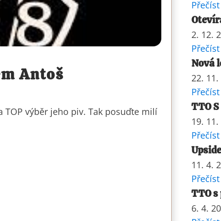
Přečíst
Otevír
2. 12. 
Přečíst
Nová l
em Antoš
22. 11.
Přečíst
TTO S
a TOP výběr jeho piv. Tak posuďte milí
19. 11.
Přečíst
Upside
11. 4. 
Přečíst
TTO s 
6. 4. 2