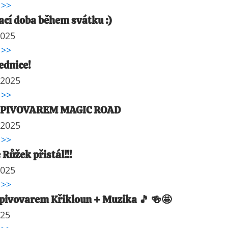
 >>
ací doba během svátku :)
2025
 >>
ednice!
 2025
 >>
 PIVOVAREM MAGIC ROAD
 2025
 >>
 Růžek přistál!!!
2025
 >>
pivovarem Křikloun + Muzika 🎵 🍻🤩
025