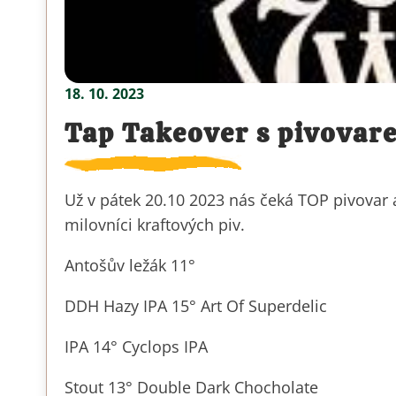
18. 10. 2023
Tap Takeover s pivovar
Už v pátek 20.10 2023 nás čeká TOP pivovar 
milovníci kraftových piv.
Antošův ležák 11°
DDH Hazy IPA 15° Art Of Superdelic
IPA 14° Cyclops IPA
Stout 13° Double Dark Chocholate