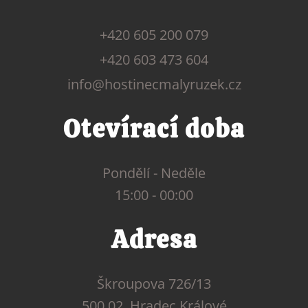
+420 605 200 079
+420 603 473 604
info@hostinecmalyruzek.cz
Otevírací doba
Pondělí - Neděle
15:00 - 00:00
Adresa
Škroupova 726/13
500 02 Hradec Králové