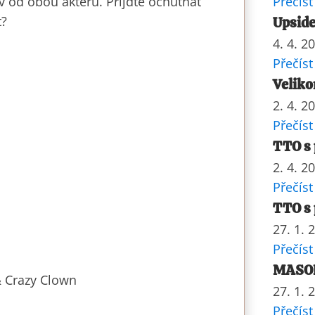
iv od obou aktérů. Přijďte ochutnat
Přečíst
t?
Upside
4. 4. 2
Přečíst
Veliko
2. 4. 2
Přečíst
TTO s 
2. 4. 2
Přečíst
TTO s 
27. 1. 
Přečíst
MASOP
& Crazy Clown
27. 1. 
Přečíst