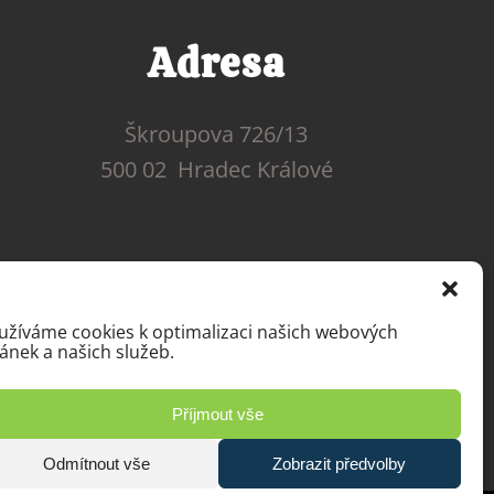
Adresa
Škroupova 726/13
500 02 Hradec Králové
užíváme cookies k optimalizaci našich webových
ránek a našich služeb.
Příjmout vše
Odmítnout vše
Zobrazit předvolby