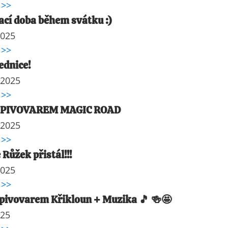
 >>
ací doba během svátku :)
2025
 >>
ednice!
 2025
 >>
 PIVOVAREM MAGIC ROAD
 2025
 >>
 Růžek přistál!!!
2025
 >>
pivovarem Křikloun + Muzika 🎵 🍻🤩
025