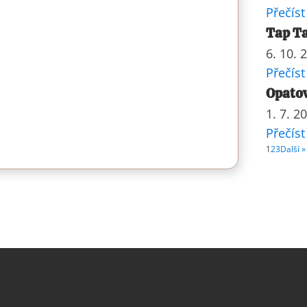
Přečíst
Tap Ta
6. 10. 
Přečíst
Opatov
1. 7. 2
Přečíst
1
2
3
Další »