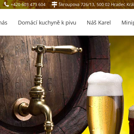
+420 603 473 604
Škroupova 726/13, 500 02 Hradec Krá
nás
Domácí kuchyně k pivu
Náš Karel
Mini