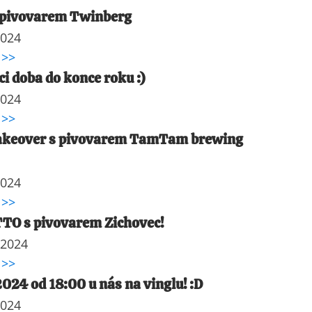
 pivovarem Twinberg
2024
 >>
ci doba do konce roku :)
2024
 >>
akeover s pivovarem TamTam brewing
2024
 >>
TTO s pivovarem Zichovec!
 2024
 >>
2024 od 18:00 u nás na vinglu! :D
2024