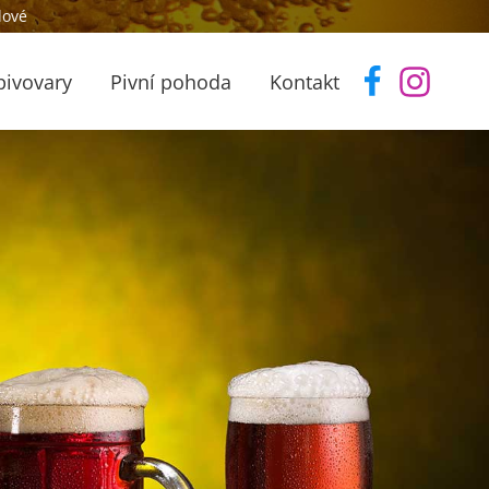
lové
pivovary
Pivní pohoda
Kontakt