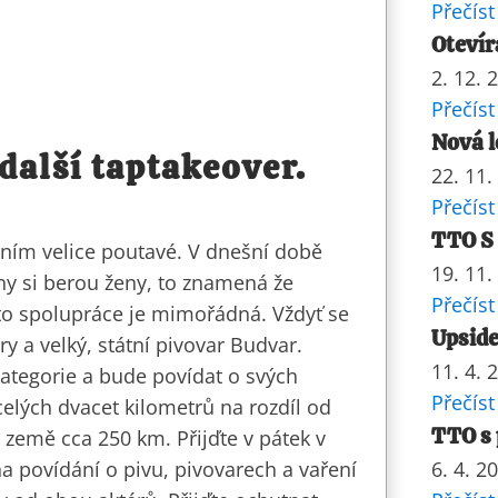
Přečíst
Otevír
2. 12. 
Přečíst
Nová l
další taptakeover.
22. 11.
Přečíst
TTO S
ním velice poutavé. V dnešní době
19. 11.
y si berou ženy, to znamená že
Přečíst
ato spolupráce je mimořádná. Vždyť se
Upside
y a velký, státní pivovar Budvar.
11. 4. 
ategorie a bude povídat o svých
Přečíst
celých dvacet kilometrů na rozdíl od
TTO s 
u země cca 250 km. Přijďte v pátek v
na povídání o pivu, pivovarech a vaření
6. 4. 2