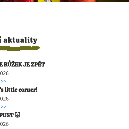
í aktuality
E RŮŽEK JE ZPĚT
2026
 >>
s little corner!
2026
 >>
UST 🐷
2026