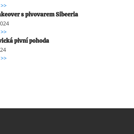
 >>
keover s pivovarem Sibeeria
2024
 >>
ická pivní pohoda
024
 >>