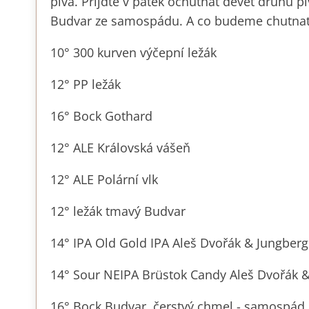
piva. Přijďte v pátek ochutnat devět druhů p
Budvar ze samospádu. A co budeme chutna
10° 300 kurven výčepní ležák
12° PP ležák
16° Bock Gothard
12° ALE Královská vášeň
12° ALE Polární vlk
12° ležák tmavý Budvar
14° IPA Old Gold IPA Aleš Dvořák & Jungberg
14° Sour NEIPA Brüstok Candy Aleš Dvořák 
16° Bock Budvar, čerstvý chmel - samospád