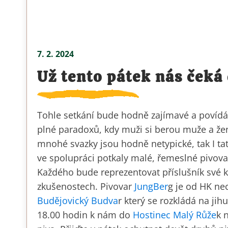
7. 2. 2024
Už tento pátek nás čeká 
Tohle setkání bude hodně zajímavé a povídá
plné paradoxů, kdy muži si
berou muže a žen
mnohé svazky jsou hodně netypické, tak I t
ve spolupráci potkaly malé, řemeslné pivovar
Každého bude reprezentovat příslušník své k
zkušenostech. Pivovar
JungBer
g je od HK ne
Budějovický Budva
r který se rozkládá na jih
18.00 hodin k nám do
Hostinec Malý Růže
k 